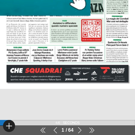
46
SECONDS
1
64